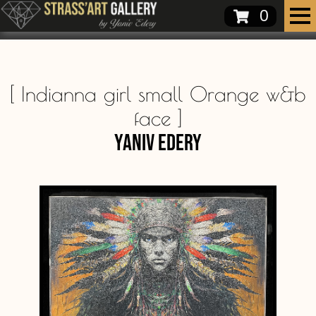
0
[
Indianna girl small Orange w&b
face
]
Yaniv Edery