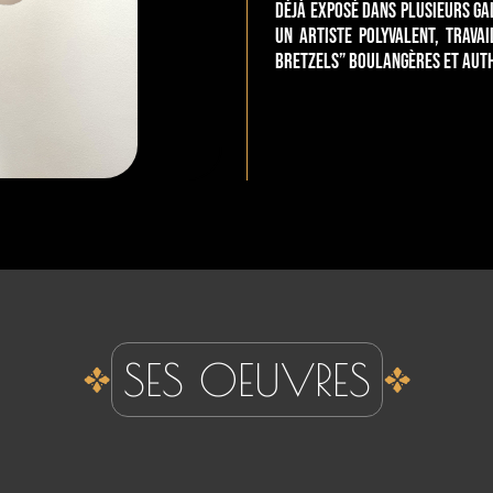
Déjà exposé dans plusieurs gal
un artiste polyvalent, trava
Bretzels” boulangères et auth
SES OEUVRES