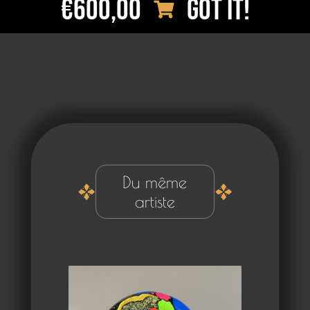
€600,00
Got it!
Du même
artiste