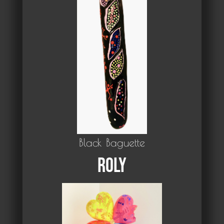
Black Baguette
Roly