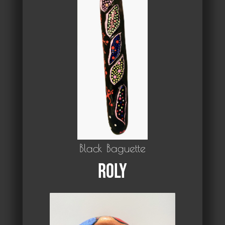
Black Baguette
Roly