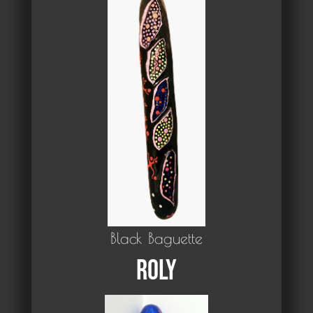
Black Baguette
Roly