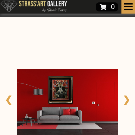
0
❮
❯