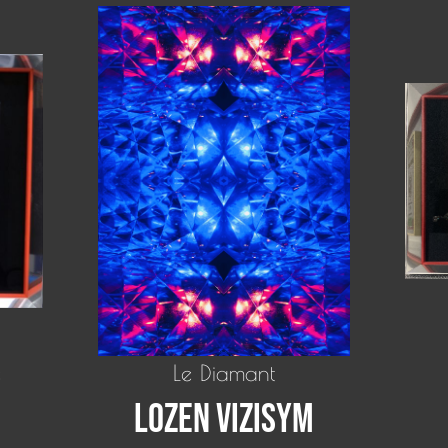
e
Le Diamant
Lozen Vizisym