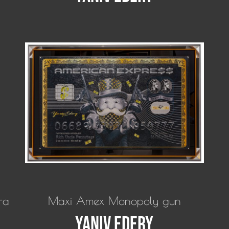
ra
Maxi Amex Monopoly gun
Yaniv Edery