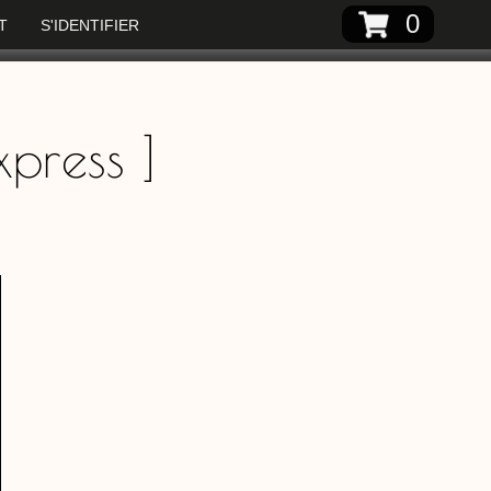
0
T
S'IDENTIFIER
xpress
]