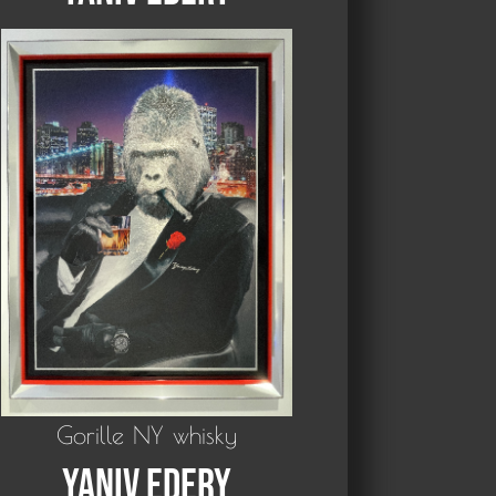
Gorille NY whisky
Yaniv Edery