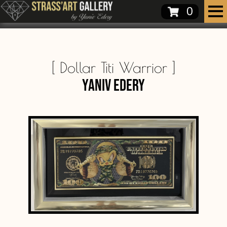
0
[
Dollar Titi Warrior
]
Yaniv Edery