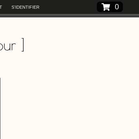
0
T
S'IDENTIFIER
our
]