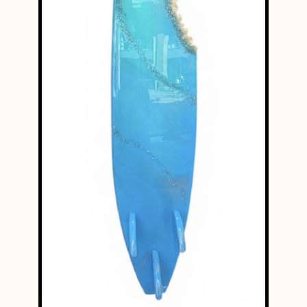
Planche de surf recouverte de résine époxy pigmentée
dans les tons turquoises, incrustation de strass
Swarovski, de quartz et de fragments de verres.
€8.800,00