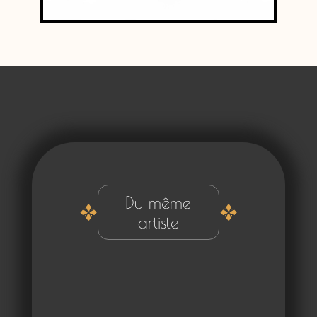
€8.800,00
Got it!
Du même
artiste