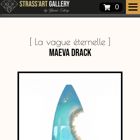
0
[
La vague éternelle
]
Maeva Drack