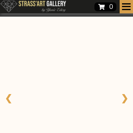
0
❮
❯