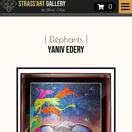
0
[
Eléphants
]
Yaniv Edery