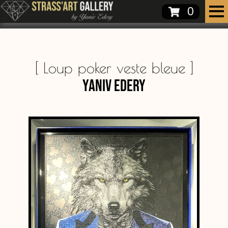
0
[
Loup poker veste bleue
]
Yaniv Edery