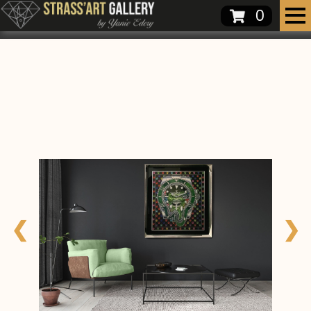
0
❮
❯